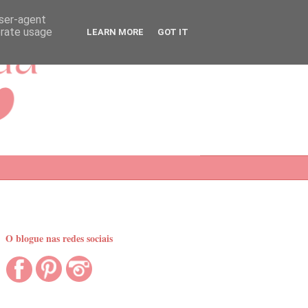
user-agent
erate usage
LEARN MORE
GOT IT
O blogue nas redes sociais