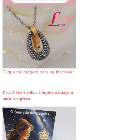
Clique na imagem para se inscrever
Pack livro + colar. Clique na imagem
para ver preço