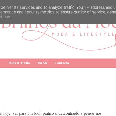
deliver its services and to analyze traffic. Your IP address and 
formance and security metrics to ensure quality of service, gen
abuse.
a
Joias & Estilo
Isa Sá
Contacto
 de hoje, vai para um look prático e descontraído a pensar nos