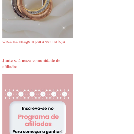
Clica na imagem para ver na loja
Junte-se à nossa comunidade de
afiliados