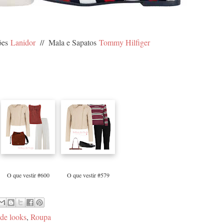
ões
Lanidor
// Mala e Sapatos
Tommy Hilfiger
O que vestir #600
O que vestir #579
 de looks
,
Roupa