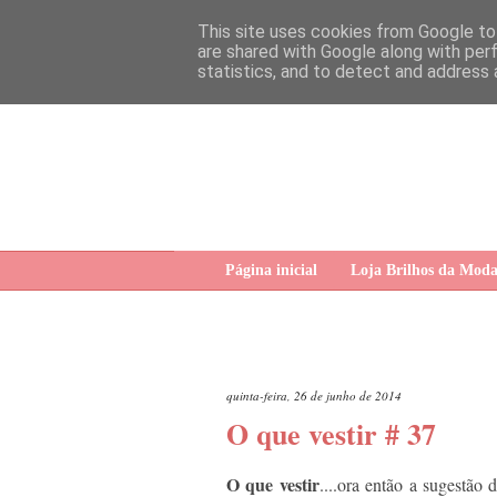
This site uses cookies from Google to 
are shared with Google along with per
statistics, and to detect and address 
Página inicial
Loja Brilhos da Mod
quinta-feira, 26 de junho de 2014
O que vestir # 37
O que vestir
....ora então a sugestão