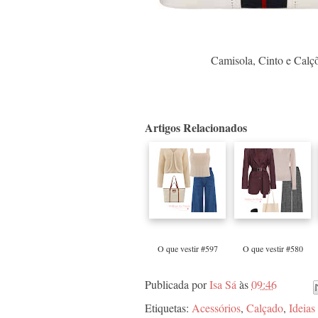
Camisola, Cinto e Calç
Artigos Relacionados
O que vestir #597
O que vestir #580
Publicada por
Isa Sá
às
09:46
Etiquetas:
Acessórios
,
Calçado
,
Ideias