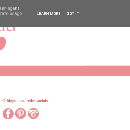
user-agent
erate usage
LEARN MORE
GOT IT
O blogue nas redes sociais