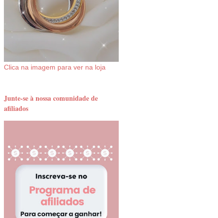
Clica na imagem para ver na loja
Junte-se à nossa comunidade de
afiliados