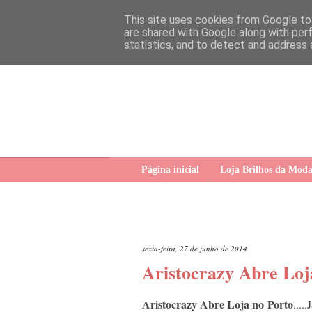
This site uses cookies from Google to 
are shared with Google along with per
statistics, and to detect and address 
Página inicial
Loja Brilhos da Mod
sexta-feira, 27 de junho de 2014
Aristocrazy Abre Loj
Aristocrazy Abre Loja no Porto
....