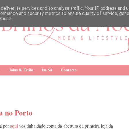
deliver its services and to analyze traffic. Your IP address and 
formance and security metrics to ensure quality of service, gen
abuse.
a
Joias & Estilo
Isa Sá
Contacto
a no Porto
.Já por
aqui
vos tinha dado conta da abertura da primeira loja da