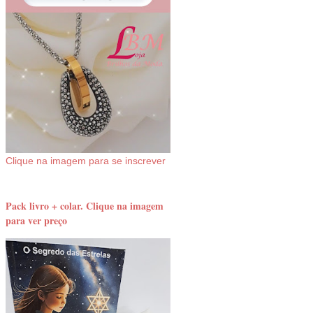
Clique na imagem para se inscrever
Pack livro + colar. Clique na imagem
para ver preço