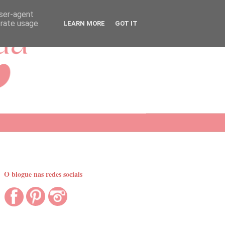
user-agent
erate usage
LEARN MORE
GOT IT
O blogue nas redes sociais