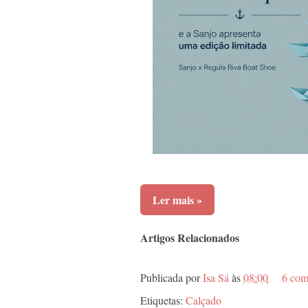
Ler mais »
Artigos Relacionados
Publicada por
Isa Sá
às
08:00
6 com
Etiquetas:
Calçado