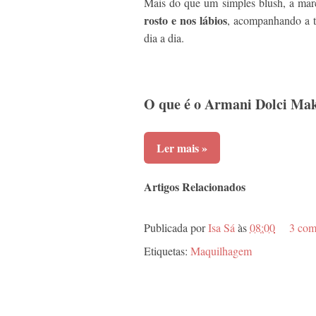
Mais do que um simples blush, a ma
rosto e nos lábios
, acompanhando a t
dia a dia.
O que é o Armani Dolci Ma
Ler mais »
Artigos Relacionados
Publicada por
Isa Sá
às
08:00
3 com
Etiquetas:
Maquilhagem