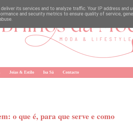
deliver its services and to analyze traffic. Your IP address and 
formance and security metrics to ensure quality of service, gen
abuse.
a
Joias & Estilo
Isa Sá
Contacto
m: o que é, para que serve e como