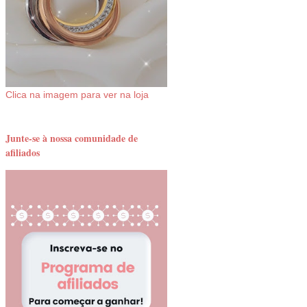
Clica na imagem para ver na loja
Junte-se à nossa comunidade de
afiliados