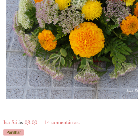
Isa Sá
às
08:00
14 comentários:
Partilhar