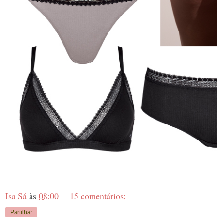
Isa Sá
às
08:00
15 comentários:
Partilhar