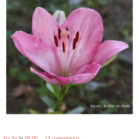
Isa Sá
às
08:00
15 comentários: