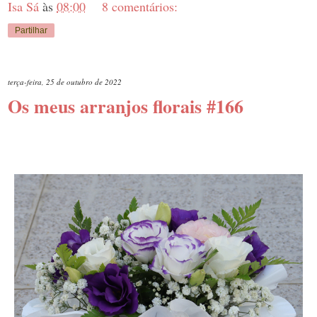
Isa Sá
às
08:00
8 comentários:
Partilhar
terça-feira, 25 de outubro de 2022
Os meus arranjos florais #166