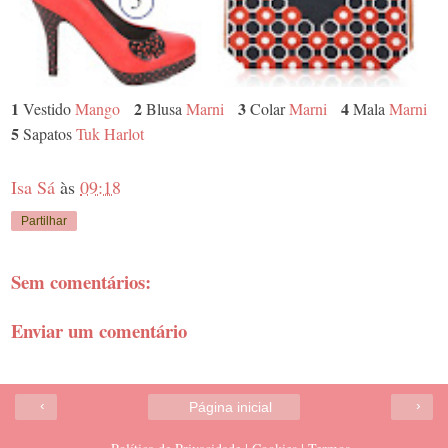
1
2
3
4
Vestido
Mango
Blusa
Marni
Colar
Marni
Mala
Marni
5
Sapatos
Tuk Harlot
Isa Sá
às
09:18
Partilhar
Sem comentários:
Enviar um comentário
‹
›
Página inicial