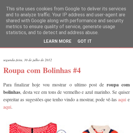
This site uses cookies from Google to deliver its services
and to analyze traffic. Your IP address and user-agent are
shared with Google along with performance and security
metrics to ensure quality of service, generate usage
statistics, and to detect and address abuse.
LEARN MORE
GOT IT
▼
segunda-feira, 30 de julho de 2012
Roupa com Bolinhas #4
roupa com
Para finalizar hoje vou mostrar o ultimo post de
bolinhas
, desta vez em tons de vermelho e azul marinho. Se quiser
espreitar as sugestões que tenho vindo a mostrar, pode vê-las
aqui
e
aqui
.