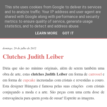
This site uses cookies from Google to deliver its services
and to analyze traffic. Your IP address and user-agent are
shared with Google along with performance and security
metrics to ensure quality of service, generate usage
statistics, and to detect and address abuse.
LEARN MORE
GOT IT
▼
domingo, 29 de julho de 2012
Clutches Judith Leiber
Diria que são no mínimo originais, além de serem também uma
clutches
Judith Leiber
obra de arte, estas
em forma de
carrossel
e
em forma de
cupcake
incrustadas com cristais e revestidas a couro.
Esta designer Húngara é famosa pelas suas criações
com cristais
conjugando a moda e a arte. São peças com uma certa dose de
estravagância para quem gosta de ousar! Espreite as imagens.