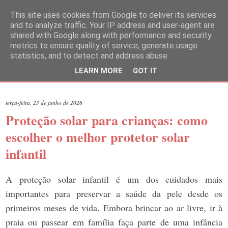
This site uses cookies from Google to deliver its services
and to analyze traffic. Your IP address and user-agent are
shared with Google along with performance and security
metrics to ensure quality of service, generate usage
statistics, and to detect and address abuse.
LEARN MORE
GOT IT
▼
terça-feira, 23 de junho de 2026
Proteção solar para crianças: como
escolher o melhor protetor solar
infantil
A proteção solar infantil é um dos cuidados mais
importantes para preservar a saúde da pele desde os
primeiros meses de vida. Embora brincar ao ar livre, ir à
praia ou passear em família faça parte de uma infância