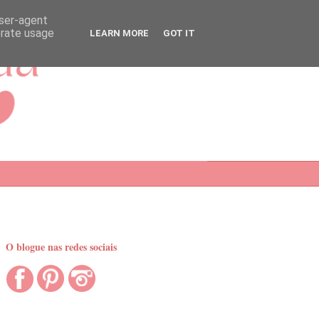
user-agent
erate usage
LEARN MORE
GOT IT
O blogue nas redes sociais