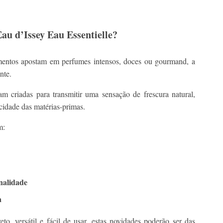
Eau d’Issey Eau Essentielle?
ntos apostam em perfumes intensos, doces ou gourmand, a
nte.
am criadas para transmitir uma sensação de frescura natural,
icidade das matérias-primas.
m:
nalidade
a
o, versátil e fácil de usar, estas novidades poderão ser das