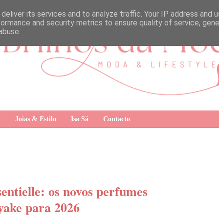
deliver its services and to analyze traffic. Your IP address and 
formance and security metrics to ensure quality of service, gen
abuse.
a
Joias & Estilo
Isa Sá
Contacto
entielle: os novos perfumes
iyake para 2026