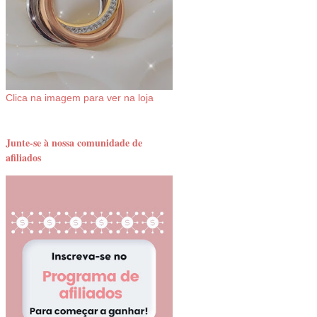
Clica na imagem para ver na loja
Junte-se à nossa comunidade de
afiliados