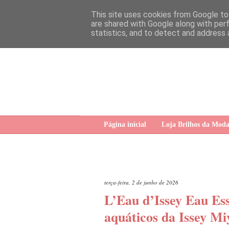
This site uses cookies from Google to 
are shared with Google along with per
statistics, and to detect and address 
Página inicial
Loja Brilhos da Mod
terça-feira, 2 de junho de 2026
L’Eau d’Issey Eau Ess
aquáticos da Issey M