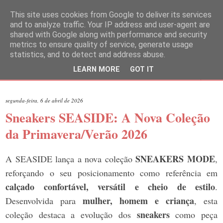
This site uses cookies from Google to deliver its services
and to analyze traffic. Your IP address and user-agent are
shared with Google along with performance and security
metrics to ensure quality of service, generate usage
statistics, and to detect and address abuse.
LEARN MORE
GOT IT
▼
segunda-feira, 6 de abril de 2026
Sneakers SEASIDE: A Nova Coleção
da Primavera/Verão 2026
SNEAKERS MODE
A SEASIDE lança a nova coleção
,
reforçando o seu posicionamento como referência em
calçado confortável, versátil e cheio de estilo
.
mulher, homem e criança
Desenvolvida para
, esta
sneakers
coleção destaca a evolução dos
como peça