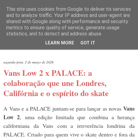
This site uses cookies from Google to deliver its services
and to analyze traffic. Your IP address and user-agent are
shared with Google along with performance and security
metrics to ensure quality of service, generate usage
statistics, and to detect and address abuse.
LEARN MORE
GOT IT
▼
segunda-feira, 2 de março de 2026
Vans Low 2 x PALACE: a
colaboração que une Londres,
Califórnia e o espírito do skate
Vans
A Vans e a PALACE juntam‑se para lançar as novas
Low 2
, uma edição limitada que combina a herança
californiana da Vans com a irreverência londrina da
PALACE. Criado para quem vive o skate dentro e fora da