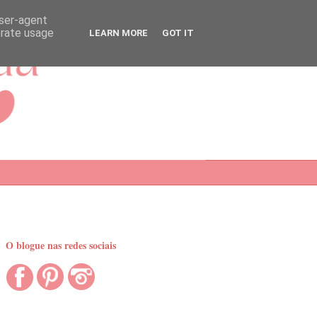
user-agent
erate usage
LEARN MORE
GOT IT
O blogue nas redes sociais