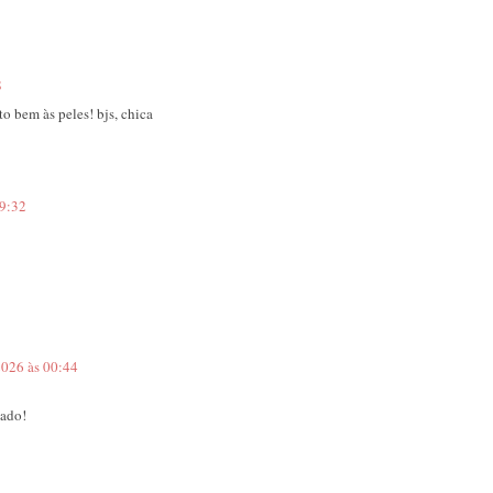
8
o bem às peles! bjs, chica
09:32
2026 às 00:44
iado!