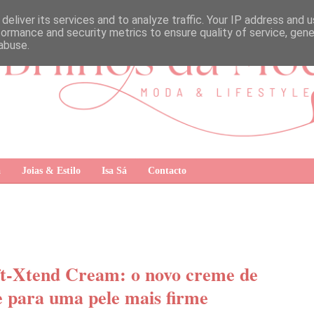
deliver its services and to analyze traffic. Your IP address and 
formance and security metrics to ensure quality of service, gen
abuse.
a
Joias & Estilo
Isa Sá
Contacto
ft-Xtend Cream: o novo creme de
 para uma pele mais firme