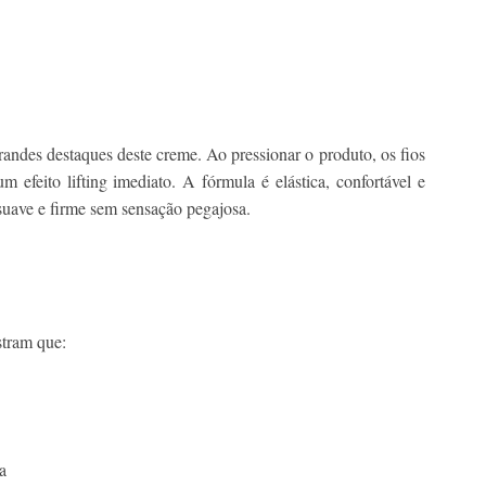
randes destaques deste creme. Ao pressionar o produto, os fios
m efeito lifting imediato. A fórmula é elástica, confortável e
suave e firme sem sensação pegajosa.
stram que:
a