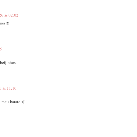
26 às 02:02
mes!!!
05
beijinhos.
6 às 11:10
mais barato;))!!