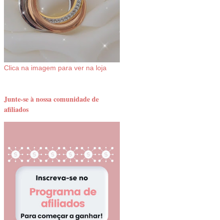
Clica na imagem para ver na loja
Junte-se à nossa comunidade de
afiliados