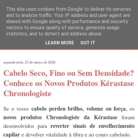
This site uses cookies from Google to deliver its services
and to analyze traffic. Your IP address and user-agent are
shared with Google along with performance and security
metrics to ensure quality of service, generate usage
statistics, and to detect and address abuse.
LEARN MORE
GOT IT
▼
segunda-feira, 23 de março de 2026
Cabelo Seco, Fino ou Sem Densidade?
Conhece os Novos Produtos Kérastase
Chronologiste
cabelo perdeu brilho, volume ou força
Se o vosso
, os
novos produtos Chronologiste da Kérastase
foram
reverter sinais de envelhecimento
desenvolvidos para
capilar
e devolver vitalidade à fibra e ao couro cabeludo.