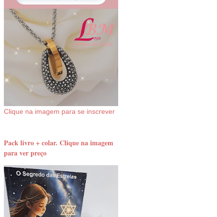
Clique na imagem para se inscrever
Pack livro + colar. Clique na imagem
para ver preço