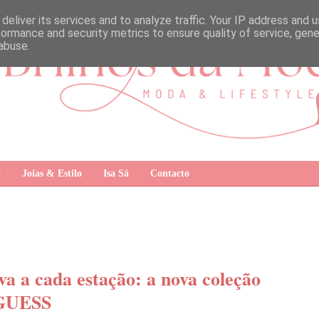
deliver its services and to analyze traffic. Your IP address and 
formance and security metrics to ensure quality of service, gen
abuse.
a
Joias & Estilo
Isa Sá
Contacto
va a cada estação: a nova coleção
 GUESS