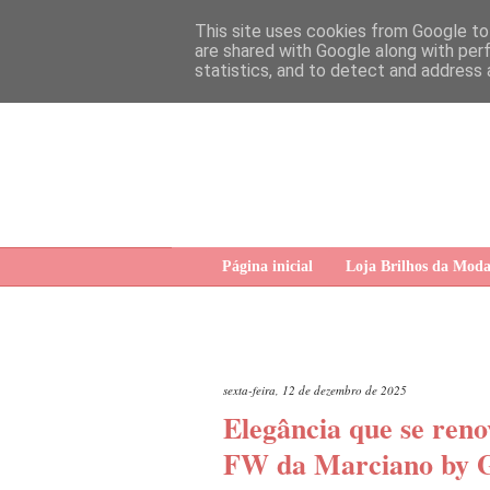
This site uses cookies from Google to 
are shared with Google along with per
statistics, and to detect and address 
Página inicial
Loja Brilhos da Mod
sexta-feira, 12 de dezembro de 2025
Elegância que se reno
FW da Marciano by