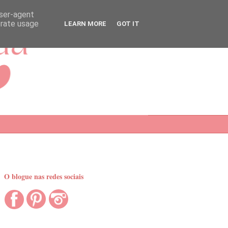
user-agent
erate usage
LEARN MORE
GOT IT
O blogue nas redes sociais