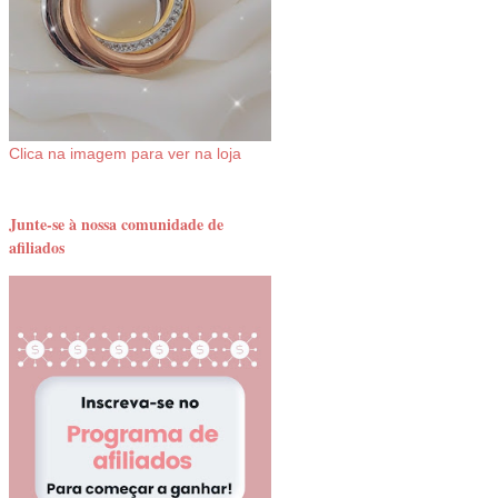
Clica na imagem para ver na loja
Junte-se à nossa comunidade de
afiliados