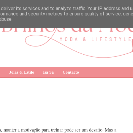
deliver its services and to analyze traffic. Your IP address and 
formance and security metrics to ensure quality of service, gen
abuse.
a
Joias & Estilo
Isa Sá
Contacto
, manter a motivação para treinar pode ser um desafio. Mas a