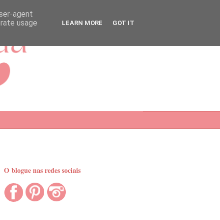
user-agent
erate usage
LEARN MORE
GOT IT
O blogue nas redes sociais