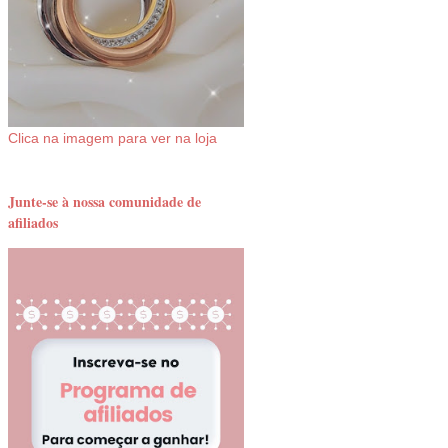
Clica na imagem para ver na loja
Junte-se à nossa comunidade de
afiliados