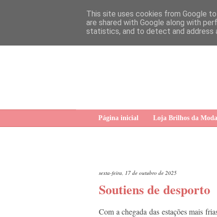
This site uses cookies from Google to 
are shared with Google along with per
statistics, and to detect and address 
Página inicial
Loja Brilhos da Mod
sexta-feira, 17 de outubro de 2025
Soutiens de desporto
Com a chegada das estações mais frias