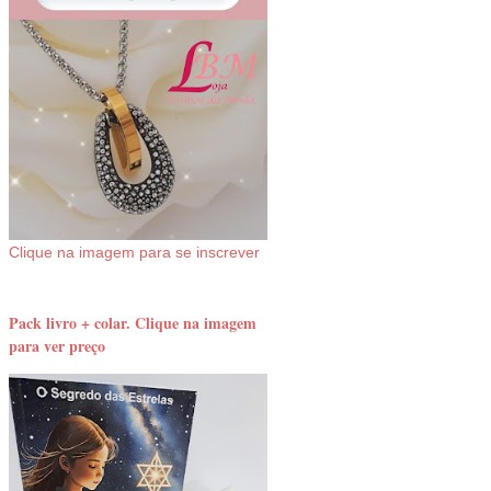
Clique na imagem para se inscrever
Pack livro + colar. Clique na imagem
para ver preço