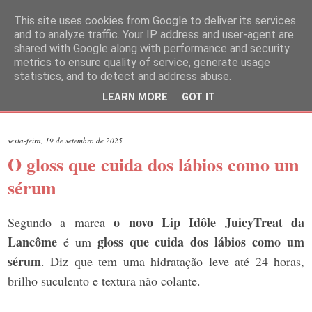
This site uses cookies from Google to deliver its services
and to analyze traffic. Your IP address and user-agent are
shared with Google along with performance and security
metrics to ensure quality of service, generate usage
statistics, and to detect and address abuse.
LEARN MORE
GOT IT
▼
sexta-feira, 19 de setembro de 2025
O gloss que cuida dos lábios como um
sérum
o novo Lip Idôle JuicyTreat da
Segundo a marca
Lancôme
gloss que cuida dos lábios como um
é um
sérum
. Diz que tem uma hidratação leve até 24 horas,
brilho suculento e textura não colante.