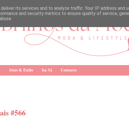
deliver its services and to analyze traffic. Your IP address and 
formance and security metrics to ensure quality of service, gen
abuse.
a
Joias & Estilo
Isa Sá
Contacto
ais #566