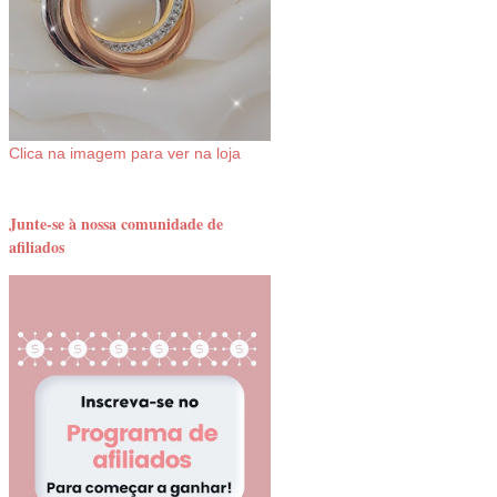
Clica na imagem para ver na loja
Junte-se à nossa comunidade de
afiliados