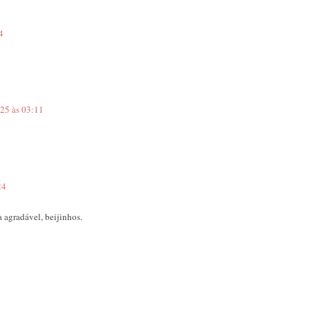
4
025 às 03:11
24
a agradável, beijinhos.