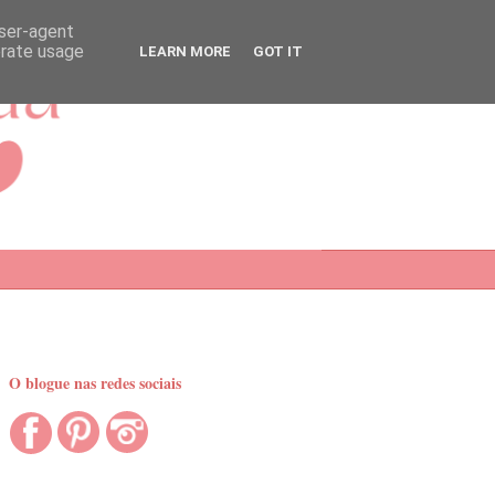
user-agent
erate usage
LEARN MORE
GOT IT
O blogue nas redes sociais