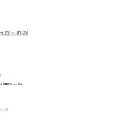
3
raianos, chica
12:19