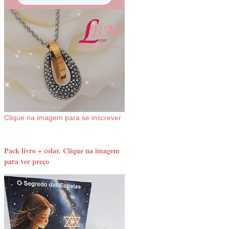
Clique na imagem para se inscrever
Pack livro + colar. Clique na imagem
para ver preço