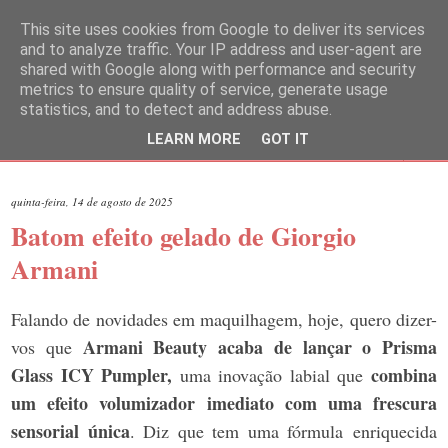
This site uses cookies from Google to deliver its services
and to analyze traffic. Your IP address and user-agent are
shared with Google along with performance and security
metrics to ensure quality of service, generate usage
statistics, and to detect and address abuse.
LEARN MORE
GOT IT
▼
quinta-feira, 14 de agosto de 2025
Batom efeito gelado de Giorgio
Armani
Falando de novidades em maquilhagem, hoje, quero dizer-
Armani Beauty acaba de lançar o Prisma
vos que
Glass ICY Pumpler,
combina
uma inovação labial que
um efeito volumizador imediato com uma frescura
sensorial única
. Diz que tem uma fórmula
enriquecida