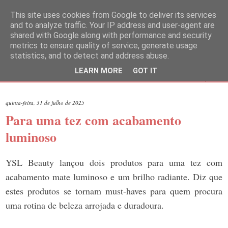
This site uses cookies from Google to deliver its services
and to analyze traffic. Your IP address and user-agent are
shared with Google along with performance and security
metrics to ensure quality of service, generate usage
statistics, and to detect and address abuse.
LEARN MORE
GOT IT
▼
quinta-feira, 31 de julho de 2025
Para uma tez com acabamento
luminoso
YSL Beauty lançou dois produtos para uma tez com
acabamento mate luminoso e um brilho radiante. Diz que
estes produtos se tornam must-haves para quem procura
uma rotina de beleza arrojada e duradoura.