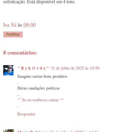
sofisticação. Está disponível em 4 tons.
Isa Sá
às
08:00
Partilhar
8 comentários:
" R y k @ r d o "
31 de julho de 2025 às 10:56
Imagino serem bons produtos
.
Deixo saudações poéticas
..
“” Se eu soubesse cantar ““
.
Responder