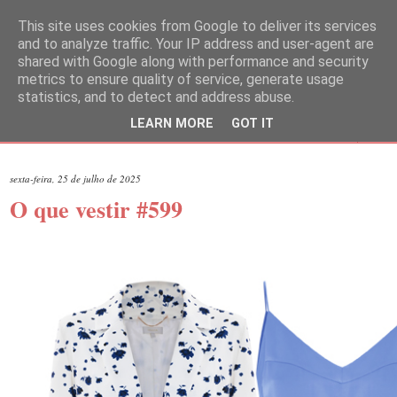
This site uses cookies from Google to deliver its services
and to analyze traffic. Your IP address and user-agent are
shared with Google along with performance and security
metrics to ensure quality of service, generate usage
statistics, and to detect and address abuse.
LEARN MORE
GOT IT
▼
sexta-feira, 25 de julho de 2025
O que vestir #599