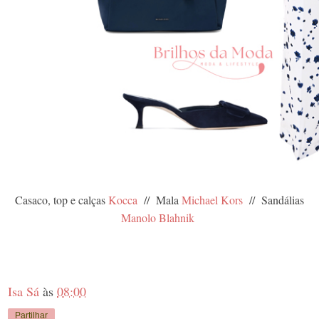
Casaco, top e calças
Kocca
// Mala
Michael Kors
// Sandálias
Manolo Blahnik
Isa Sá
às
08:00
Partilhar