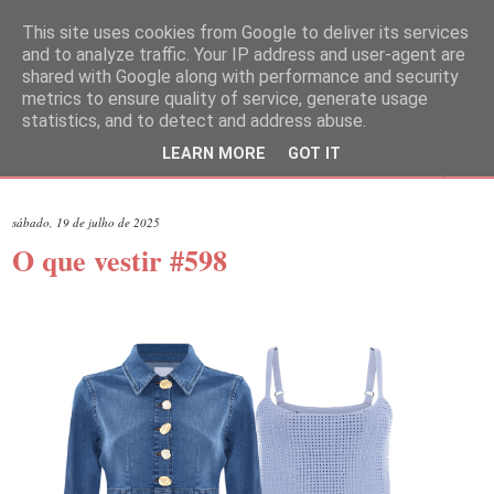
This site uses cookies from Google to deliver its services
and to analyze traffic. Your IP address and user-agent are
shared with Google along with performance and security
metrics to ensure quality of service, generate usage
statistics, and to detect and address abuse.
LEARN MORE
GOT IT
▼
sábado, 19 de julho de 2025
O que vestir #598