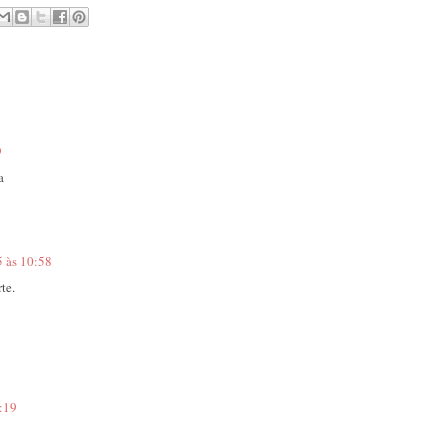
9
a
 às 10:58
te.
:19