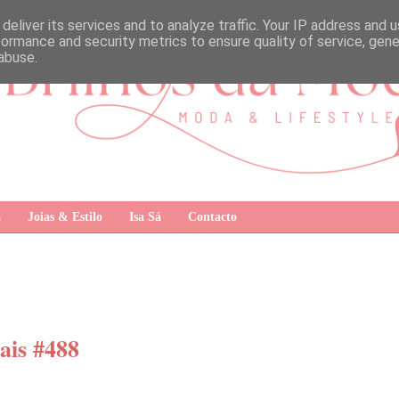
deliver its services and to analyze traffic. Your IP address and 
formance and security metrics to ensure quality of service, gen
abuse.
a
Joias & Estilo
Isa Sá
Contacto
ais #488