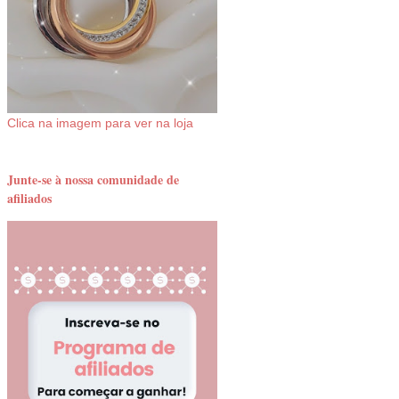
Clica na imagem para ver na loja
Junte-se à nossa comunidade de
afiliados