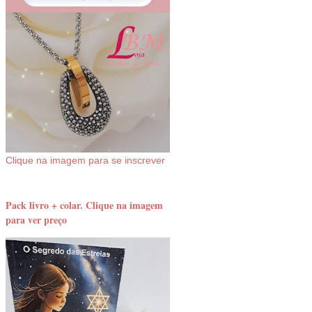
Clique na imagem para se inscrever
Pack livro + colar. Clique na imagem
para ver preço