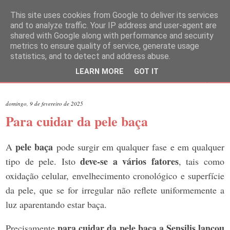
This site uses cookies from Google to deliver its services
and to analyze traffic. Your IP address and user-agent are
shared with Google along with performance and security
metrics to ensure quality of service, generate usage
statistics, and to detect and address abuse.
LEARN MORE
GOT IT
▼
domingo, 9 de fevereiro de 2025
Para cuidar da pele baça
pele baça
A
pode surgir em qualquer fase e em qualquer
deve-se a vários fatores
tipo de pele. Isto
, tais como
oxidação celular, envelhecimento cronológico e superfície
da pele, que se for irregular não reflete uniformemente a
luz aparentando estar baça.
para cuidar da pele baça a Sensilis lançou
Precisamente