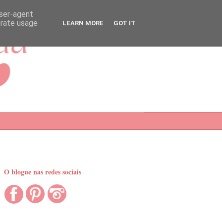
user-agent
erate usage
LEARN MORE
GOT IT
O blogue nas redes sociais