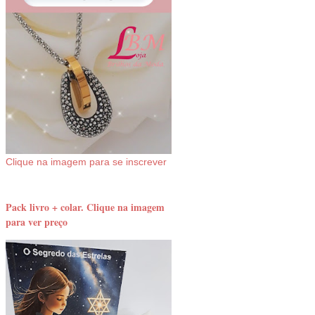
Clique na imagem para se inscrever
Pack livro + colar. Clique na imagem
para ver preço