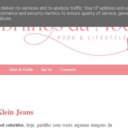
deliver its services and to analyze traffic. Your IP address and 
formance and security metrics to ensure quality of service, gen
abuse.
a
Joias & Estilo
Isa Sá
Contacto
Klein Jeans
sol coloridos
, hoje, partilho com vocês algumas imagens da