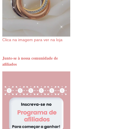
Clica na imagem para ver na loja
Junte-se à nossa comunidade de
afiliados