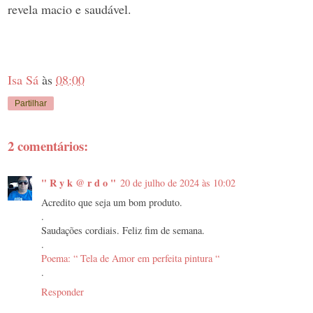
revela macio e saudável.
Isa Sá
às
08:00
Partilhar
2 comentários:
" R y k @ r d o "
20 de julho de 2024 às 10:02
Acredito que seja um bom produto.
.
Saudações cordiais. Feliz fim de semana.
.
Poema: “ Tela de Amor em perfeita pintura “
.
Responder