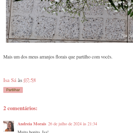
Mais um dos meus arranjos florais que partilho com vocês.
Isa Sá
às
07:58
Partilhar
2 comentários:
Andreia Morais
26 de julho de 2024 às 21:34
Muito bonito, Isa!