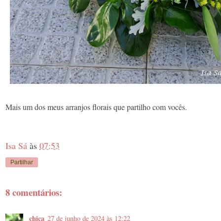
Mais um dos meus arranjos florais que partilho com vocês.
Isa Sá
às
07:53
Partilhar
8 comentários:
chica
27 de junho de 2024 às 12:22