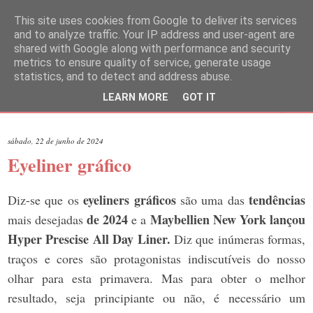
This site uses cookies from Google to deliver its services
and to analyze traffic. Your IP address and user-agent are
shared with Google along with performance and security
metrics to ensure quality of service, generate usage
statistics, and to detect and address abuse.
LEARN MORE
GOT IT
▼
sábado, 22 de junho de 2024
Eyeliner gráfico
eyeliners gráficos
tendências
Diz-se que os
são uma das
de 2024
Maybellien New York lançou
mais desejadas
e a
Hyper Prescise All Day Liner.
Diz que
inúmeras formas,
traços e cores são protagonistas indiscutíveis do nosso
olhar para esta primavera. Mas para obter o melhor
resultado, seja principiante ou não, é necessário um