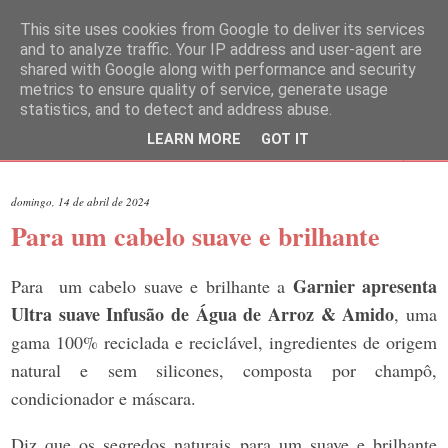
This site uses cookies from Google to deliver its services
and to analyze traffic. Your IP address and user-agent are
shared with Google along with performance and security
metrics to ensure quality of service, generate usage
statistics, and to detect and address abuse.
LEARN MORE
GOT IT
▼
domingo, 14 de abril de 2024
Para um cabelo suave e brilhante
Garnier apresenta
Para um cabelo suave e brilhante a
Ultra suave Infusão de Água de Arroz & Amido
, uma
gama 100% reciclada e reciclável, ingredientes de origem
natural e sem silicones, composta por champô,
condicionador e máscara.
Diz que os segredos naturais para um suave e brilhante