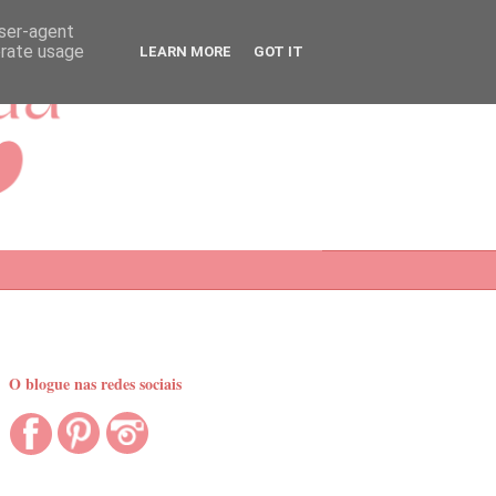
user-agent
erate usage
LEARN MORE
GOT IT
O blogue nas redes sociais