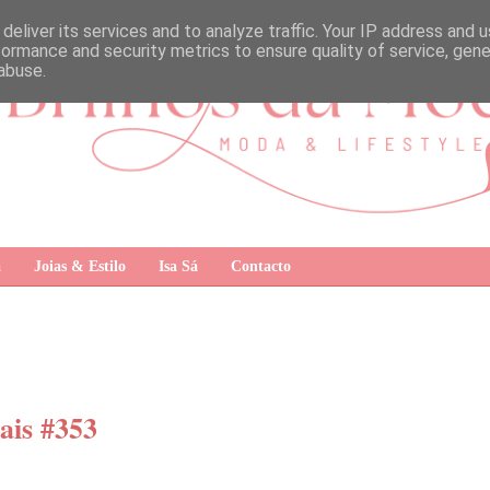
deliver its services and to analyze traffic. Your IP address and 
formance and security metrics to ensure quality of service, gen
abuse.
a
Joias & Estilo
Isa Sá
Contacto
ais #353