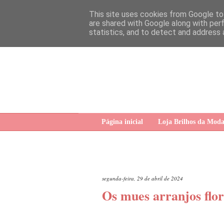
This site uses cookies from Google to 
are shared with Google along with per
statistics, and to detect and address 
Página inicial
Loja Brilhos da Mod
segunda-feira, 29 de abril de 2024
Os mues arranjos flor