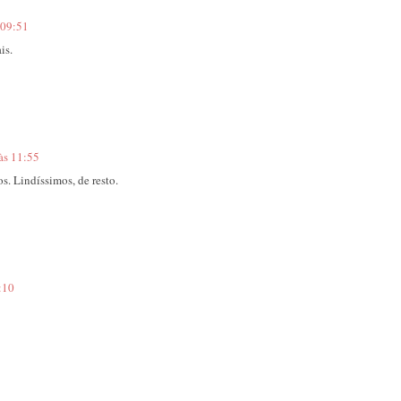
 09:51
is.
às 11:55
s. Lindíssimos, de resto.
:10