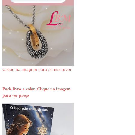
Clique na imagem para se inscrever
Pack livro + colar. Clique na imagem
para ver preço