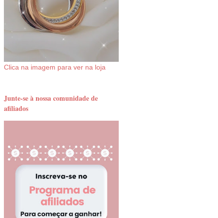
Clica na imagem para ver na loja
Junte-se à nossa comunidade de
afiliados