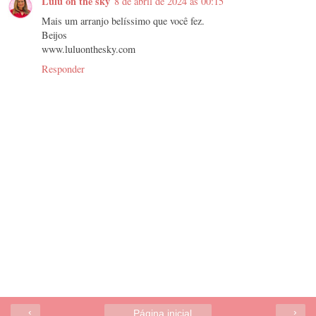
Lulu on the sky
8 de abril de 2024 às 00:15
Mais um arranjo belíssimo que você fez.
Beijos
www.luluonthesky.com
Responder
‹
›
Página inicial