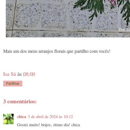
Mais um dos meus arranjos florais que partilho com vocês!
Isa Sá
às
08:00
Partilhar
3 comentários:
chica
3 de abril de 2024 às 10:12
Gostei muito! beijos, ótimo dia! chica