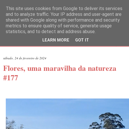
This site uses cookies from Google to deliver its services
and to analyze traffic. Your IP address and user-agent are
shared with Google along with performance and security
metrics to ensure quality of service, generate usage
statistics, and to detect and address abuse.
LEARN MORE
GOT IT
▼
sábado, 24 de fevereiro de 2024
Flores, uma maravilha da natureza
#177