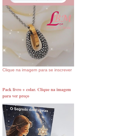
Clique na imagem para se inscrever
Pack livro + colar. Clique na imagem
para ver preço