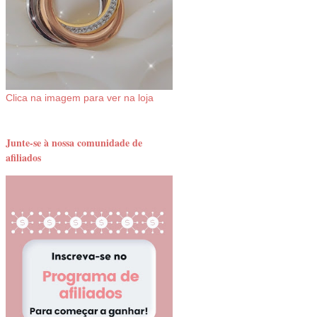
Clica na imagem para ver na loja
Junte-se à nossa comunidade de
afiliados