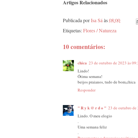
Artigos Relacionados
Publicada por
Isa Sá
às
08:00
Etiquetas:
Flores / Natureza
10 comentários:
chica
23 de outubro de 2023 às 09
Lindo!
Ótima semana!
beijos praianos, tudo de bom,chica
Responder
" R y k @ r d o "
23 de outubro de
Lindo. O meu elogio
.
Uma semana feliz
.
Pensamentos e devaneios poéticos