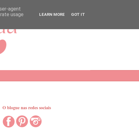
user-agent
erate usage
LEARN MORE
GOT IT
O blogue nas redes sociais