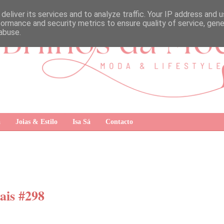
deliver its services and to analyze traffic. Your IP address and 
formance and security metrics to ensure quality of service, gen
abuse.
a
Joias & Estilo
Isa Sá
Contacto
ais #298