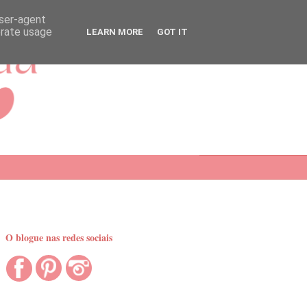
user-agent
erate usage
LEARN MORE
GOT IT
O blogue nas redes sociais