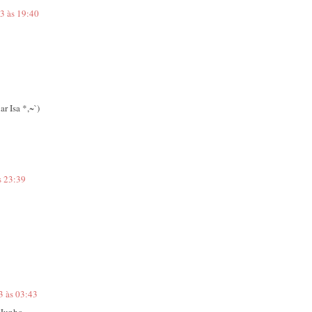
3 às 19:40
r Isa *,~`)
s 23:39
3 às 03:43
 Junho