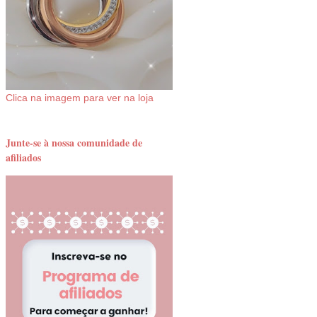
Clica na imagem para ver na loja
Junte-se à nossa comunidade de
afiliados