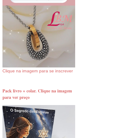
Clique na imagem para se inscrever
Pack livro + colar. Clique na imagem
para ver preço