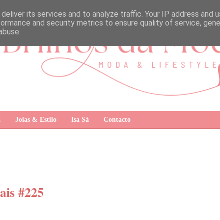
deliver its services and to analyze traffic. Your IP address and 
formance and security metrics to ensure quality of service, gen
abuse.
a
Joias & Estilo
Isa Sá
Contacto
ais #225