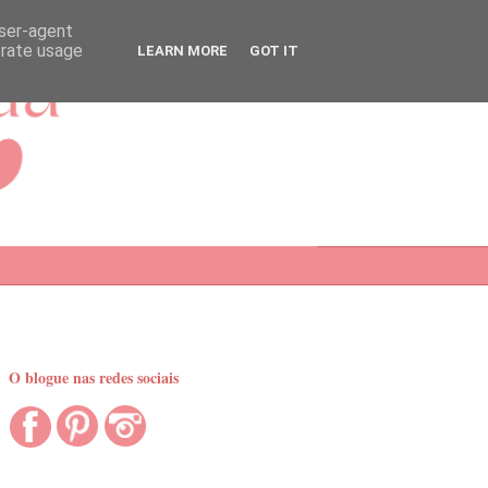
user-agent
erate usage
LEARN MORE
GOT IT
O blogue nas redes sociais