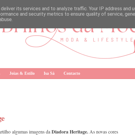
deliver its services and to analyze traffic. Your IP address and 
formance and security metrics to ensure quality of service, gen
abuse.
a
Joias & Estilo
Isa Sá
Contacto
ge
Diadora Heritage.
partilho algumas imagens da
As novas cores