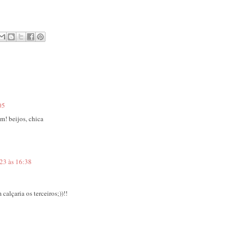
05
m! beijos, chica
023 às 16:38
alçaria os terceiros;))!!