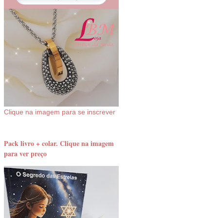
Clique na imagem para se inscrever
Pack livro + colar. Clique na imagem
para ver preço