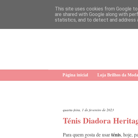
This site uses cookies from Google to 
are shared with Google along with per
statistics, and to detect and address 
Página inicial
Loja Brilhos da Mod
quarta-feira, 1 de fevereiro de 2023
Ténis Diadora Herita
ténis
Para quem gosta de usar
, hoje, 