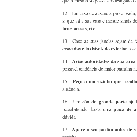
que o mesmo só possa ser desligado de
12 - Em caso de ausência prolongada,
si que vá a sua casa e mostre sinais d
luzes acesas, etc
.
13 - Caso as suas janelas sejam de 
cravadas e invisíveis do exterior
, ass
Avise autoridades da sua área 
14 -
possível tendência de maior patrulha n
Peça a um vizinho que recolh
15 -
ausência.
cão de grande porte
16 - Um
ajud
placa de 
possibilidade, basta uma
dúvida.
Apare o seu jardim antes de sa
17 -
perfeito.