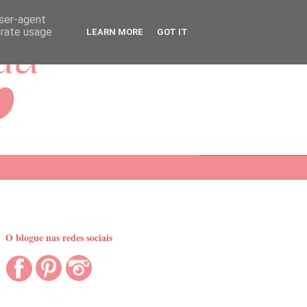
user-agent
erate usage
LEARN MORE
GOT IT
O blogue nas redes sociais