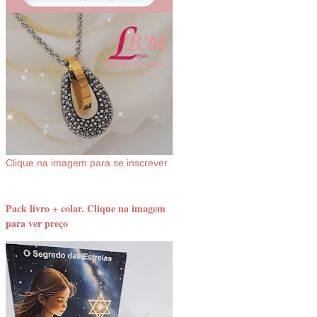
Clique na imagem para se inscrever
Pack livro + colar. Clique na imagem
para ver preço