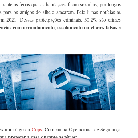
rante as férias qua as habitações ficam sozinhas, por longos
a para os amigos do alheio atacarem. Pelo li nas notícias as
em 2021. Dessas participações criminais, 50,2% são crimes
dências com arrombamento, escalamento ou chaves falsas
é
cês um artigo da
Cops
, Companhia Operacional de Segurança
ara proteger a casa durante as férias
: