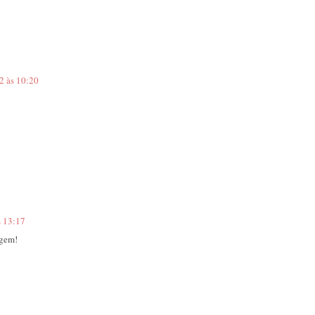
2 às 10:20
s 13:17
agem!