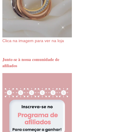
Clica na imagem para ver na loja
Junte-se à nossa comunidade de
afiliados