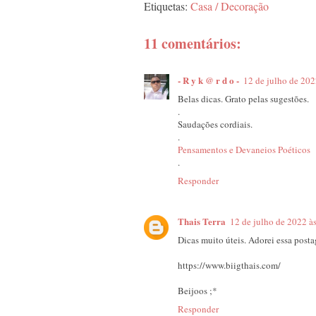
Etiquetas:
Casa / Decoração
11 comentários:
- R y k @ r d o -
12 de julho de 202
Belas dicas. Grato pelas sugestões.
.
Saudações cordiais.
.
Pensamentos e Devaneios Poéticos
.
Responder
Thais Terra
12 de julho de 2022 à
Dicas muito úteis. Adorei essa post
https://www.biigthais.com/
Beijoos ;*
Responder