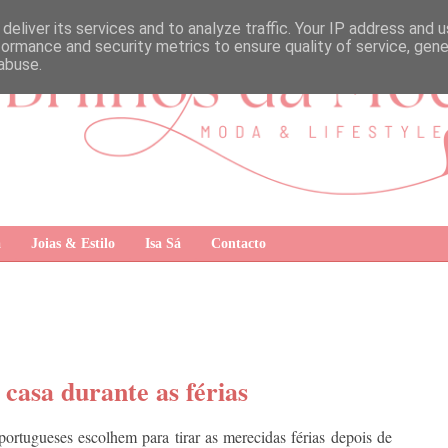
deliver its services and to analyze traffic. Your IP address and 
formance and security metrics to ensure quality of service, gen
abuse.
a
Joias & Estilo
Isa Sá
Contacto
 casa durante as férias
ortugueses escolhem para tirar as merecidas férias depois de