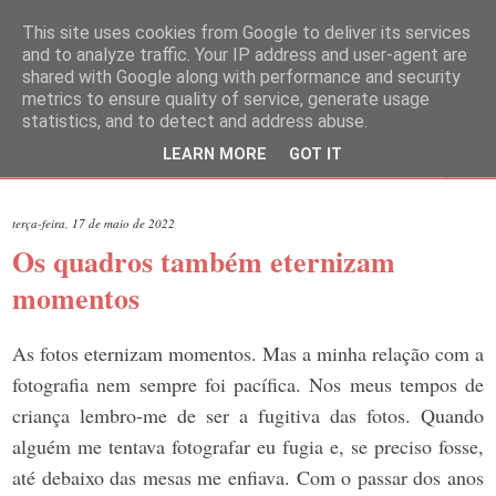
This site uses cookies from Google to deliver its services
and to analyze traffic. Your IP address and user-agent are
shared with Google along with performance and security
metrics to ensure quality of service, generate usage
statistics, and to detect and address abuse.
LEARN MORE
GOT IT
▼
terça-feira, 17 de maio de 2022
Os quadros também eternizam
momentos
As fotos eternizam momentos. Mas a minha relação com a
fotografia nem sempre foi pacífica. Nos meus tempos de
criança lembro-me de ser a fugitiva das fotos. Quando
alguém me tentava fotografar eu fugia e, se preciso fosse,
até debaixo das mesas me enfiava. Com o passar dos anos