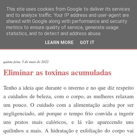
This site uses cookies from Google to deliver its services
and to analyze traffic. Your IP address and user-agent are
shared with Google along with performance and security
metrics to ensure quality of service, generate usage
statistics, and to detect and address abuse.
LEARN MORE
GOT IT
▼
quinta-feira, 5 de maio de 2022
Eliminar as toxinas acumuladas
Tenho a ideia que durante o inverno e no que diz respeito
a cuidados de beleza, com o corpo, as mulheres relaxam
um pouco. O cuidado com a alimentação acaba por ser
negligenciado, até porque o tempo frio convida a ingerir
uns pratos mais calóricos, e lá vão aparecendo uns
quilinhos a mais. A hidratação e exfoliação do corpo vai