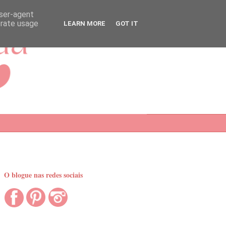
user-agent
erate usage
LEARN MORE
GOT IT
O blogue nas redes sociais