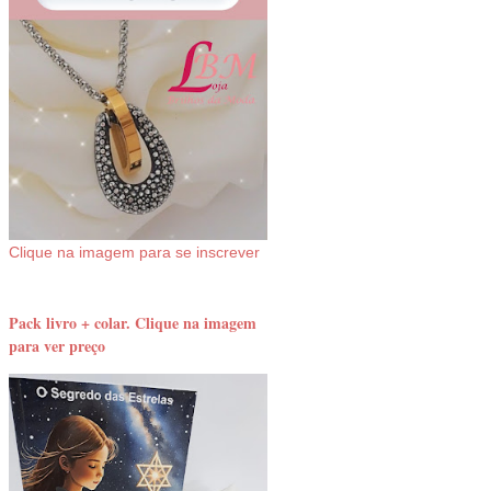
Clique na imagem para se inscrever
Pack livro + colar. Clique na imagem
para ver preço