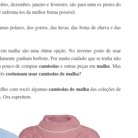
bro, dezembro, janeiro e fevereiro, são para mim os piores do
r enfrenta-los da melhor forma possível.
mas polares, dos gorros, das luvas, das botas de chuva e das
as em malha são uma ótima opção. No inverno gosto de usar
idamente ganham borboto. Por muito cuidado que se tenha não
camisolas
malha
um pouco de comprar
e outras peças em
. Mas
costumam usar camisolas de malha?
cês
camisolas de malha
rtilho com vocês algumas
das coleções de
. Ora espreitem.