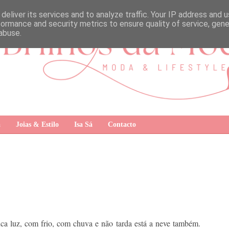
deliver its services and to analyze traffic. Your IP address and 
formance and security metrics to ensure quality of service, gen
abuse.
a
Joias & Estilo
Isa Sá
Contacto
a luz, com frio, com chuva e não tarda está a neve também.