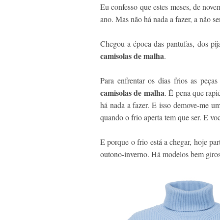
Eu confesso que estes meses, de novem
ano. Mas não há nada a fazer, a não se
Chegou a época das pantufas, dos pija
camisolas de malha
.
Para enfrentar os dias frios as peç
camisolas de malha
. É pena que rap
há nada a fazer. E isso demove-me 
quando o frio aperta tem que ser. E vo
E porque o frio está a chegar, hoje pa
outono-inverno. Há modelos bem giros