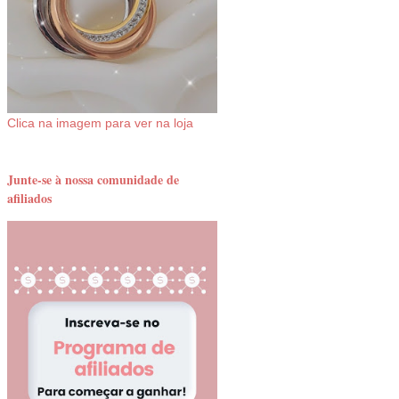
Clica na imagem para ver na loja
Junte-se à nossa comunidade de
afiliados