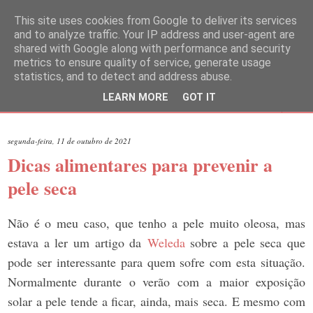
This site uses cookies from Google to deliver its services
and to analyze traffic. Your IP address and user-agent are
shared with Google along with performance and security
metrics to ensure quality of service, generate usage
statistics, and to detect and address abuse.
LEARN MORE
GOT IT
▼
segunda-feira, 11 de outubro de 2021
Dicas alimentares para prevenir a
pele seca
Não é o meu caso, que tenho a pele muito oleosa, mas
estava a ler um artigo da
Weleda
sobre a pele seca que
pode ser interessante para quem sofre com esta situação.
Normalmente durante o verão com a maior exposição
solar a pele tende a ficar, ainda, mais seca. E mesmo com