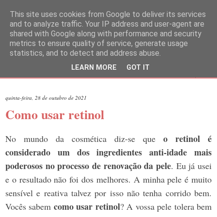
This site uses cookies from Google to deliver its services
and to analyze traffic. Your IP address and user-agent are
shared with Google along with performance and security
metrics to ensure quality of service, generate usage
statistics, and to detect and address abuse.
LEARN MORE
GOT IT
▼
quinta-feira, 28 de outubro de 2021
Como usar retinol
o retinol é
No mundo da cosmética diz-se que
considerado um dos ingredientes anti-idade mais
poderosos no processo de renovação da pele
. Eu já usei
e o resultado não foi dos melhores. A minha pele é muito
sensível e reativa talvez por isso não tenha corrido bem.
como usar retinol
Vocês sabem
? A vossa pele tolera bem