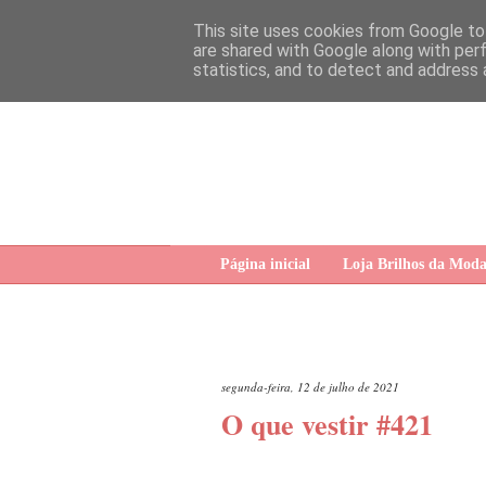
This site uses cookies from Google to 
are shared with Google along with per
statistics, and to detect and address 
Página inicial
Loja Brilhos da Mod
segunda-feira, 12 de julho de 2021
O que vestir #421