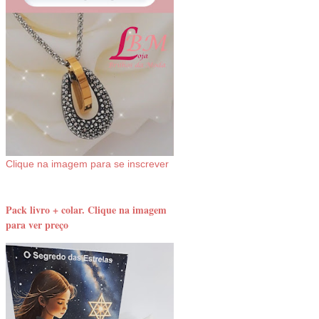
Clique na imagem para se inscrever
Pack livro + colar. Clique na imagem
para ver preço