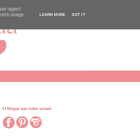
user-agent
erate usage
LEARN MORE
GOT IT
O blogue nas redes sociais