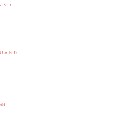
s 15:13
21 às 16:19
8:04