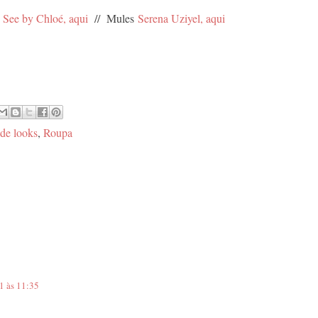
a
See by Chloé, aqui
// Mules
Serena Uziyel, aqui
 de looks
,
Roupa
1 às 11:35