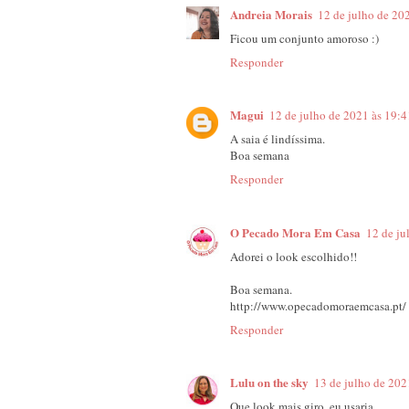
Andreia Morais
12 de julho de 20
Ficou um conjunto amoroso :)
Responder
Magui
12 de julho de 2021 às 19:4
A saia é lindíssima.
Boa semana
Responder
O Pecado Mora Em Casa
12 de ju
Adorei o look escolhido!!
Boa semana.
http://www.opecadomoraemcasa.pt/
Responder
Lulu on the sky
13 de julho de 202
Que look mais giro, eu usaria.