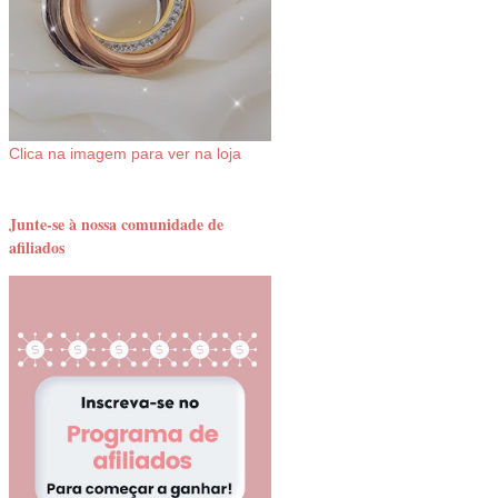
Clica na imagem para ver na loja
Junte-se à nossa comunidade de
afiliados