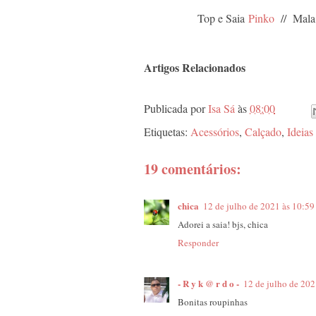
Top e Saia
Pinko
// Mal
Artigos Relacionados
Publicada por
Isa Sá
às
08:00
Etiquetas:
Acessórios
,
Calçado
,
Ideias
19 comentários:
chica
12 de julho de 2021 às 10:59
Adorei a saia! bjs, chica
Responder
- R y k @ r d o -
12 de julho de 202
Bonitas roupinhas
.