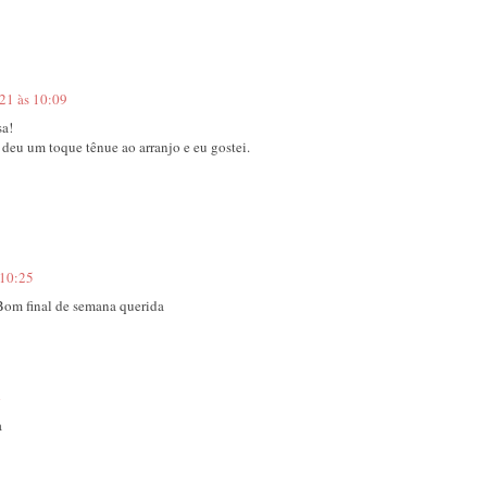
21 às 10:09
sa!
eu um toque tênue ao arranjo e eu gostei.
 10:25
Bom final de semana querida
4
a