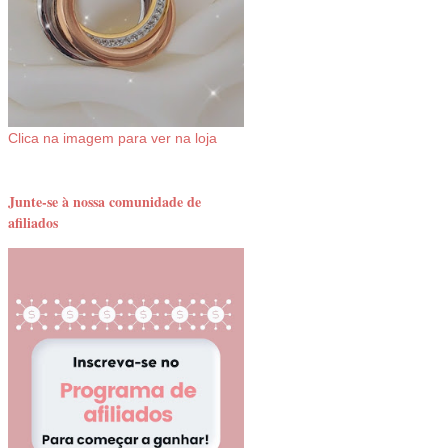
Clica na imagem para ver na loja
Junte-se à nossa comunidade de
afiliados