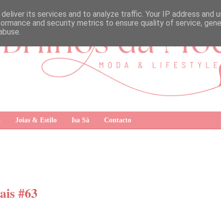
deliver its services and to analyze traffic. Your IP address and 
formance and security metrics to ensure quality of service, gen
abuse.
a
Joias & Estilo
Isa Sá
Contacto
ais #63