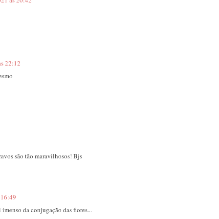
021 às 20:42
às 22:12
mesmo
8
ravos são tão maravilhosos! Bjs
 16:49
 imenso da conjugação das flores...