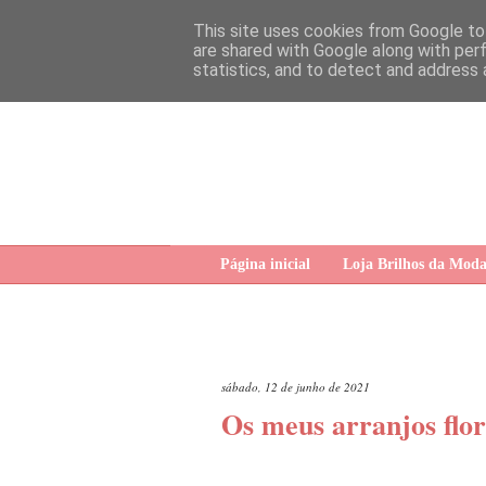
This site uses cookies from Google to 
are shared with Google along with per
statistics, and to detect and address 
Página inicial
Loja Brilhos da Mod
sábado, 12 de junho de 2021
Os meus arranjos flor