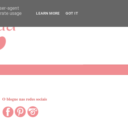
user-agent
erate usage
LEARN MORE
GOT IT
O blogue nas redes sociais