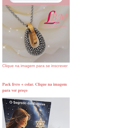
Clique na imagem para se inscrever
Pack livro + colar. Clique na imagem
para ver preço