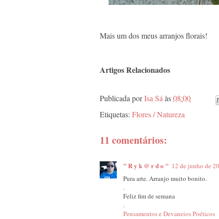
Mais um dos meus arranjos florais!
Artigos Relacionados
Publicada por
Isa Sá
às
08:00
Etiquetas:
Flores / Natureza
11 comentários:
" R y k @ r d o "
12 de junho de 2
Pura arte. Arranjo muito bonito.
.
Feliz fim de semana
.
Pensamentos e Devaneios Poéticos