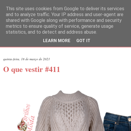
This site uses cookies from Google to deliver its services
and to analyze traffic. Your IP address and user-agent are
shared with Google along with performance and security
metrics to ensure quality of service, generate usage
statistics, and to detect and address abuse.
LEARN MORE
GOT IT
▼
quinta-feira, 18 de março de 2021
O que vestir #411