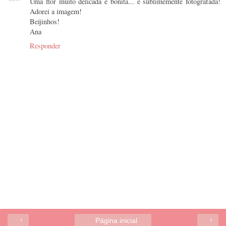
Uma flor muito delicada e bonita... e sublimemente fotografada!
Adorei a imagem!
Beijinhos!
Ana
Responder
‹
›
Página inicial