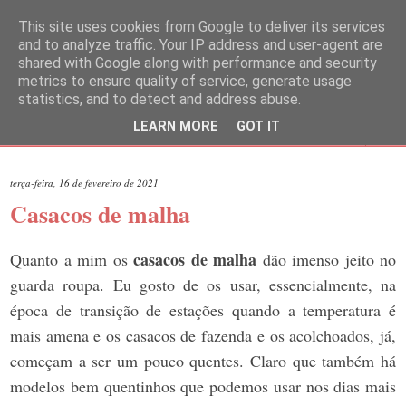
This site uses cookies from Google to deliver its services
and to analyze traffic. Your IP address and user-agent are
shared with Google along with performance and security
metrics to ensure quality of service, generate usage
statistics, and to detect and address abuse.
LEARN MORE
GOT IT
▼
terça-feira, 16 de fevereiro de 2021
Casacos de malha
casacos de malha
Quanto a mim os
dão imenso jeito no
guarda roupa. Eu gosto de os usar, essencialmente, na
época de transição de estações quando a temperatura é
mais amena e os casacos de fazenda e os acolchoados, já,
começam a ser um pouco quentes. Claro que também há
modelos bem quentinhos que podemos usar nos dias mais