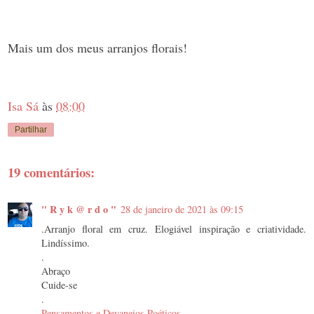
Mais um dos meus arranjos florais!
Isa Sá
às
08:00
Partilhar
19 comentários:
" R y k @ r d o "
28 de janeiro de 2021 às 09:15
.Arranjo floral em cruz. Elogiável inspiração e criatividade.
Lindíssimo.
.
Abraço
Cuide-se
.
Pensamentos e Devaneios Poéticos