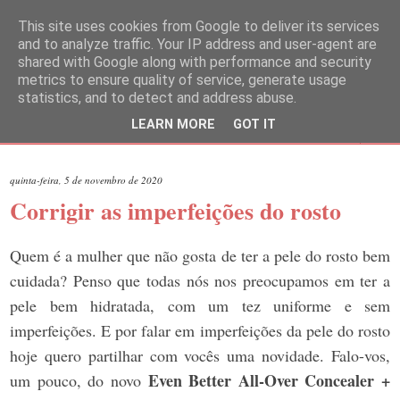
This site uses cookies from Google to deliver its services
and to analyze traffic. Your IP address and user-agent are
shared with Google along with performance and security
metrics to ensure quality of service, generate usage
statistics, and to detect and address abuse.
LEARN MORE
GOT IT
▼
quinta-feira, 5 de novembro de 2020
Corrigir as imperfeições do rosto
Quem é a mulher que não gosta de ter a pele do rosto bem
cuidada? Penso que todas nós nos preocupamos em ter a
pele bem hidratada, com um tez uniforme e sem
imperfeições. E por falar em imperfeições da pele do rosto
hoje quero partilhar com vocês uma novidade. Falo-vos,
Even Better All-Over Concealer +
um pouco, do novo