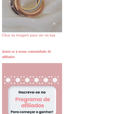
Clica na imagem para ver na loja
Junte-se à nossa comunidade de
afiliados