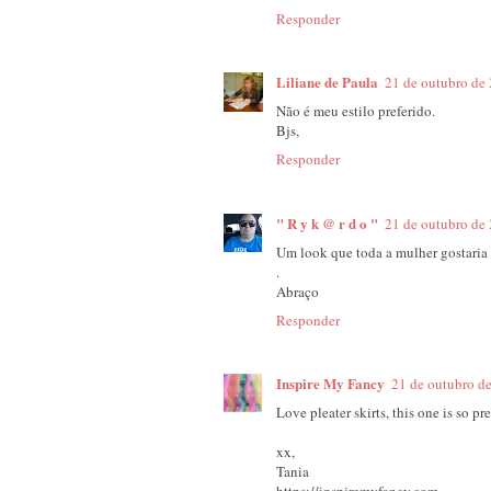
Responder
Liliane de Paula
21 de outubro de
Não é meu estilo preferido.
Bjs,
Responder
" R y k @ r d o "
21 de outubro de
Um look que toda a mulher gostaria d
.
Abraço
Responder
Inspire My Fancy
21 de outubro d
Love pleater skirts, this one is so pr
xx,
Tania
https://inspiremyfancy.com