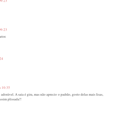
09:23
09:23
utor.
:24
s 10:35
adorável. A saia é gira, mas não aprecio o padrão, gosto delas mais lisas,
ssim plissada!!