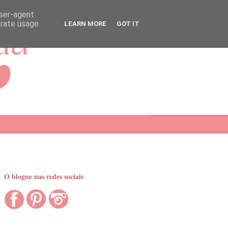
user-agent
erate usage
LEARN MORE
GOT IT
O blogue nas redes sociais