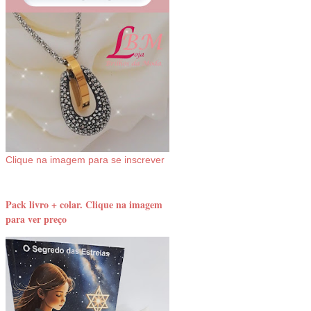
Clique na imagem para se inscrever
Pack livro + colar. Clique na imagem
para ver preço