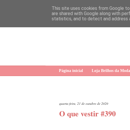
This site uses cookies from Google to 
are shared with Google along with per
statistics, and to detect and address 
Página inicial
Loja Brilhos da Mod
quarta-feira, 21 de outubro de 2020
O que vestir #390