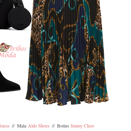
Guess
// Mala
Aldo Shoes
// Botins
Jimmy Choo