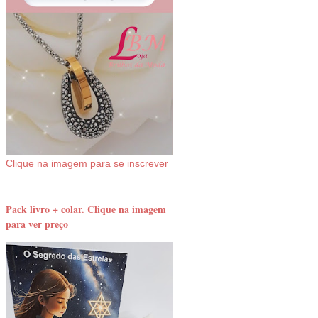
Clique na imagem para se inscrever
Pack livro + colar. Clique na imagem
para ver preço