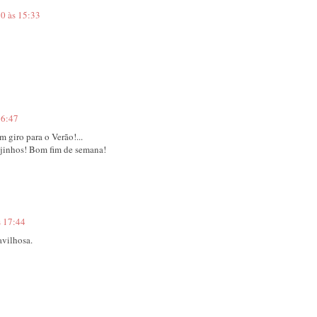
20 às 15:33
16:47
 giro para o Verão!...
ijinhos! Bom fim de semana!
s 17:44
avilhosa.