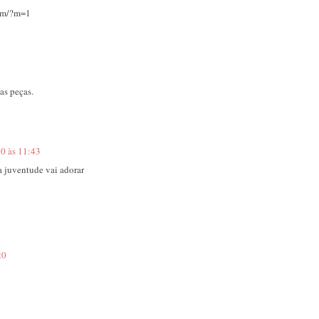
com/?m=1
as peças.
20 às 11:43
a juventude vai adorar
20