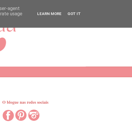
user-agent
erate usage
LEARN MORE
GOT IT
O blogue nas redes sociais