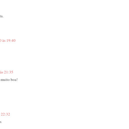
6
ta.
0 às 19:40
 às 21:35
 muito boa!
s 22:32
s