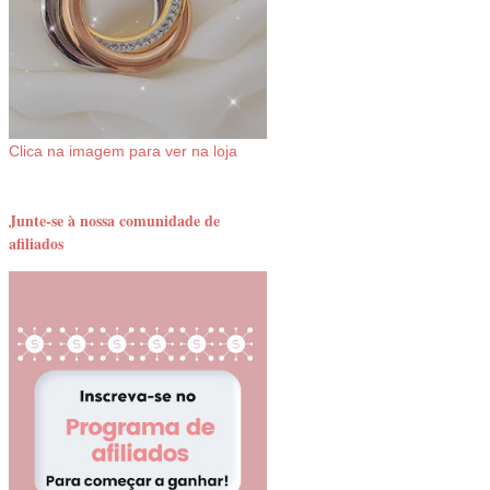
Clica na imagem para ver na loja
Junte-se à nossa comunidade de
afiliados